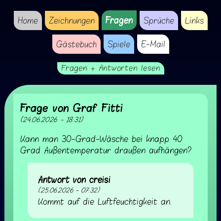
Fragen
Home
Zeichnungen
Sprüche
Links
Gästebuch
Spiele
E-Mail
Fragen + Antworten lesen
Frage von Graf Fitti
(24.06.2026 - 18:31)
Kann man 30-Grad-Wäsche bei knapp 40
Grad Außentemperatur draußen aufhängen?
Antwort von creisi
(25.06.2026 - 07:32)
Kommt auf die Luftfeuchtigkeit an.